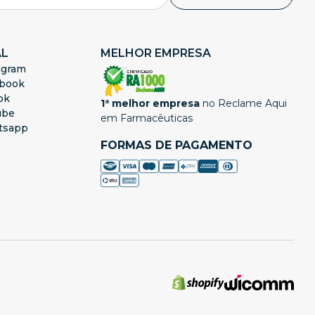
AL
MELHOR EMPRESA
agram
book
ok
1ª melhor empresa
no Reclame Aqui
ube
em Farmacêuticas
tsapp
FORMAS DE PAGAMENTO