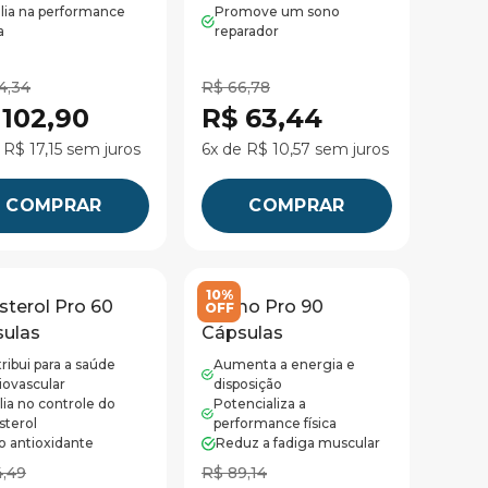
lia na performance
Promove um sono
a
reparador
4,34
R$ 66,78
 102,90
R$ 63,44
 R$ 17,15 sem juros
6x de R$ 10,57 sem juros
COMPRAR
COMPRAR
10%
sterol Pro 60
Termo Pro 90
OFF
ulas
Cápsulas
ribui para a saúde
Aumenta a energia e
iovascular
disposição
lia no controle do
Potencializa a
sterol
performance física
o antioxidante
Reduz a fadiga muscular
4,49
R$ 89,14