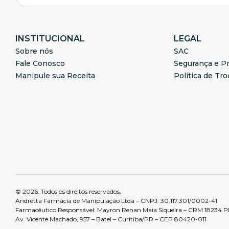
INSTITUCIONAL
LEGAL
Sobre nós
SAC
Fale Conosco
Segurança e Pr
Manipule sua Receita
Política de Tr
© 2026. Todos os direitos reservados.
Andretta Farmácia de Manipulação Ltda – CNPJ: 30.117.301/0002-41
Farmacêutico Responsável: Mayron Renan Maia Siqueira – CRM 18234 
Av. Vicente Machado, 957 – Batel – Curitiba/PR – CEP 80420-011