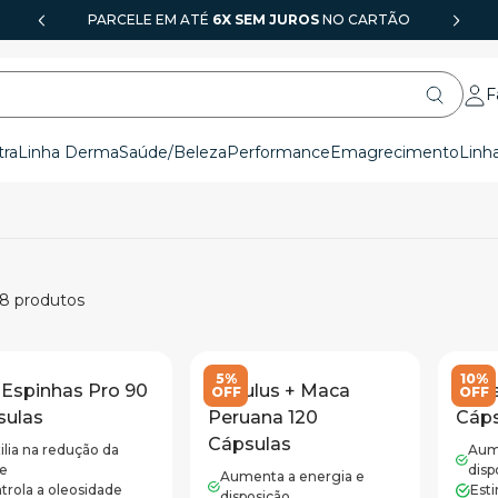
PARCELE EM ATÉ
GFARMA
6X SEM JUROS
NO CARTÃO
F
tra
Linha Derma
Saúde/Beleza
Performance
Emagrecimento
Linh
8
produtos
5%
10%
 Espinhas Pro 90
Tribulus + Maca
Supe
OFF
OFF
sulas
Peruana 120
Cáps
Cápsulas
ilia na redução da
Aum
e
disp
Aumenta a energia e
trola a oleosidade
Esti
disposição