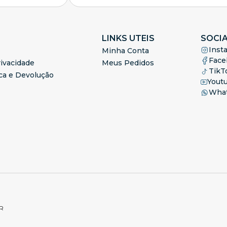
LINKS UTEIS
SOCI
Inst
Minha Conta
Face
ivacidade
Meus Pedidos
TikT
oca e Devolução
Yout
Wha
PR