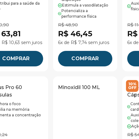
tribui para a saúde da
Auxi
Estimula a vasodilatação
e
físic
Potencializa a
performance física
0,90
R$ 48,90
R$ 11
 63,81
R$ 46,45
R$
 R$ 10,63 sem juros
6x de R$ 7,74 sem juros
6x de
COMPRAR
COMPRAR
10%
s Pro 60
Minoxidil 100 ML
Cole
OFF
sulas
Cáps
hora o foco
Cont
ilia na memória
card
enta a concentração
Auxi
cole
Açã
1,24
R$ 5