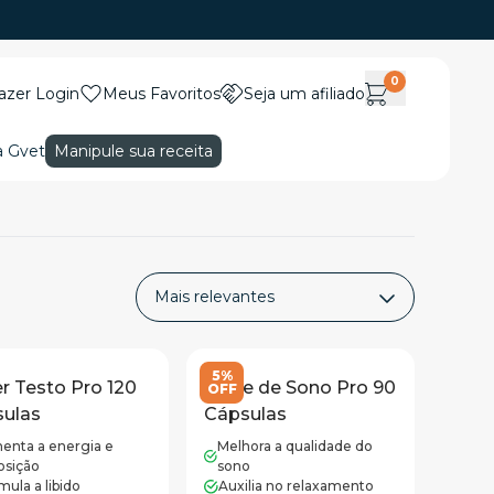
0
azer Login
Meus Favoritos
Seja um afiliado
a Gvet
Manipule sua receita
5%
r Testo Pro 120
Noite de Sono Pro 90
OFF
ulas
Cápsulas
enta a energia e
Melhora a qualidade do
osição
sono
mula a libido
Auxilia no relaxamento